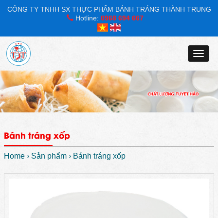
CÔNG TY TNHH SX THỰC PHẨM BÁNH TRÁNG THÀNH TRUNG
Hotline:
0968 694 667
Toggl
naviga
Bánh tráng xốp
Home
›
Sản phẩm
›
Bánh tráng xốp